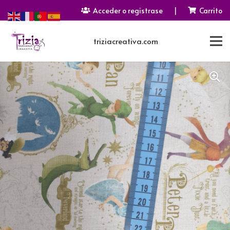
Acceder o registrase
|
Carrito
triziacreativa.com