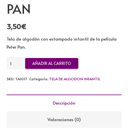
PAN
3,50
€
Tela de algodón con estampado infantil de la película
Peter Pan.
TELA
AÑADIR AL CARRITO
ESTAMPADO
INFANTIL
SKU:
TAI017
Categoría:
TELA DE ALGODON INFANTIL
PETER
PAN
cantidad
Descripción
Valoraciones (0)