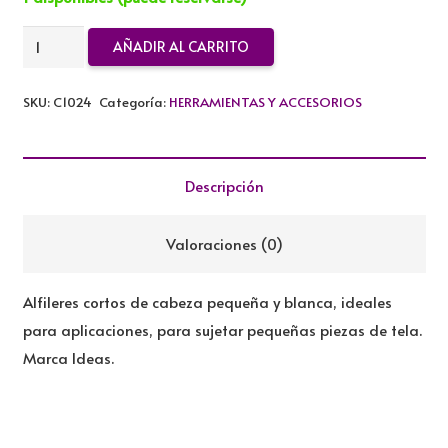
ALFILERES
AÑADIR AL CARRITO
PARA
APLICACION
SKU:
C1024
Categoría:
HERRAMIENTAS Y ACCESORIOS
IDEAS
cantidad
Descripción
Valoraciones (0)
Alfileres cortos de cabeza pequeña y blanca, ideales
para aplicaciones, para sujetar pequeñas piezas de tela.
Marca Ideas.