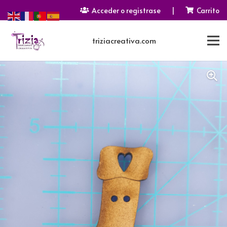
Acceder o registrase
|
Carrito
triziacreativa.com