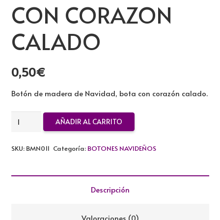
CON CORAZON
CALADO
0,50
€
Botón de madera de Navidad, bota con corazón calado.
BOTON
AÑADIR AL CARRITO
DE
MADERA
SKU:
BMN011
Categoría:
BOTONES NAVIDEÑOS
BOTA
CON
CORAZON
Descripción
CALADO
cantidad
Valoraciones (0)