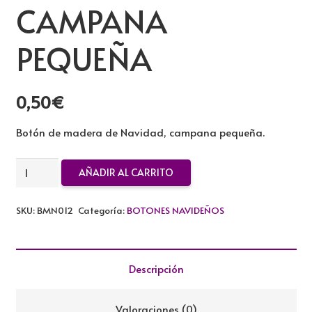
CAMPANA
PEQUEÑA
0,50
€
Botón de madera de Navidad, campana pequeña.
BOTON
AÑADIR AL CARRITO
DE
MADERA
SKU:
BMN012
Categoría:
BOTONES NAVIDEÑOS
CAMPANA
PEQUEÑA
cantidad
Descripción
Valoraciones (0)