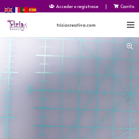
Acceder o registrase
|
Carrito
triziacreativa.com