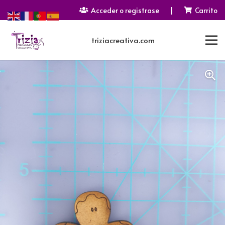
Acceder o registrase
|
Carrito
triziacreativa.com