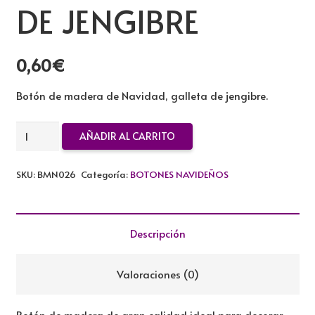
DE JENGIBRE
0,60
€
Botón de madera de Navidad, galleta de jengibre.
BOTON
AÑADIR AL CARRITO
DE
MADERA
SKU:
BMN026
Categoría:
BOTONES NAVIDEÑOS
GALLETA
DE
JENGIBRE
Descripción
cantidad
Valoraciones (0)
Botón de madera de gran calidad ideal para decorar