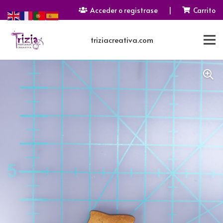
Acceder o registrase
|
Carrito
triziacreativa.com