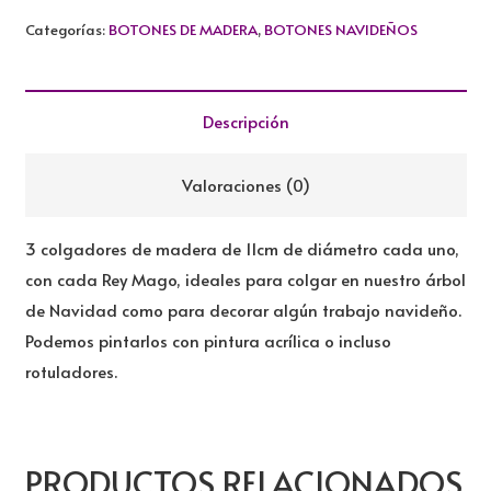
MADERA
Categorías:
BOTONES DE MADERA
,
BOTONES NAVIDEÑOS
REYES
MAGOS
cantidad
Descripción
Valoraciones (0)
3 colgadores de madera de 11cm de diámetro cada uno,
con cada Rey Mago, ideales para colgar en nuestro árbol
de Navidad como para decorar algún trabajo navideño.
Podemos pintarlos con pintura acrílica o incluso
rotuladores.
PRODUCTOS RELACIONADOS