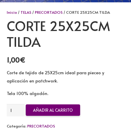
Inicio
/
TELAS
/
PRECORTADOS
/ CORTE 25X25CM TILDA
CORTE 25X25CM
TILDA
1,00
€
Corte de tejido de 25X25cm ideal para pieceo y
aplicación en patchwork.
Tela 100% algodón.
CORTE
AÑADIR AL CARRITO
25X25CM
TILDA
Categoría:
PRECORTADOS