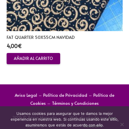
FAT QUARTER 50X55CM NAVIDAD
4,00
€
AÑADIR AL CARRITO
Aviso Legal
–
Política de Privacidad
–
Política de
Cookies
–
Términos y Condiciones
Usamos cookies para asegurar que te damos la mejor
2021 © Trizia Mercería
Web diseñada por
App
experiencia en nuestra web. Si continúas usando este sitio,
Creativa
Guadaira
asumiremos que estás de acuerdo con ello.