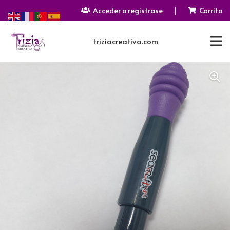
Acceder o registrase
|
Carrito
triziacreativa.com