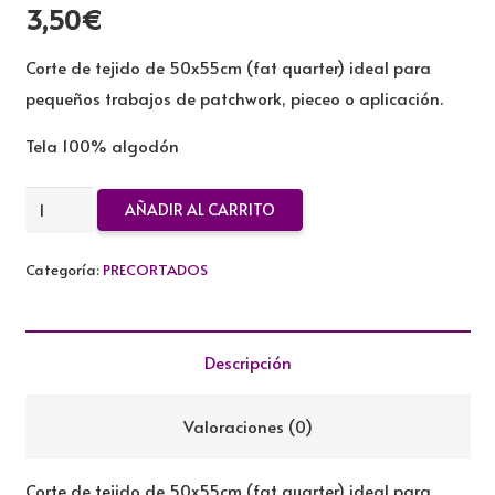
3,50
€
Corte de tejido de 50x55cm (fat quarter) ideal para
pequeños trabajos de patchwork, pieceo o aplicación.
Tela 100% algodón
FAT
AÑADIR AL CARRITO
QUARTER
50X55CM
Categoría:
PRECORTADOS
TILDA
cantidad
Descripción
Valoraciones (0)
Corte de tejido de 50x55cm (fat quarter) ideal para