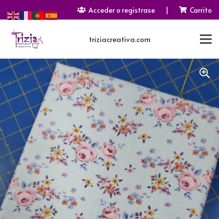
Acceder o registrase
|
Carrito
triziacreativa.com