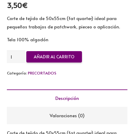
3,50
€
Corte de tejido de 50x55cm (fat quarter) ideal para
pequeños trabajos de patchwork, pieceo o aplicación.
Tela 100% algodón
FAT
AÑADIR AL CARRITO
QUARTER
50X55CM
Categoría:
PRECORTADOS
TILDA
cantidad
Descripción
Valoraciones (0)
Corte de tejido de 50x55cm (fat quarter) ideal para