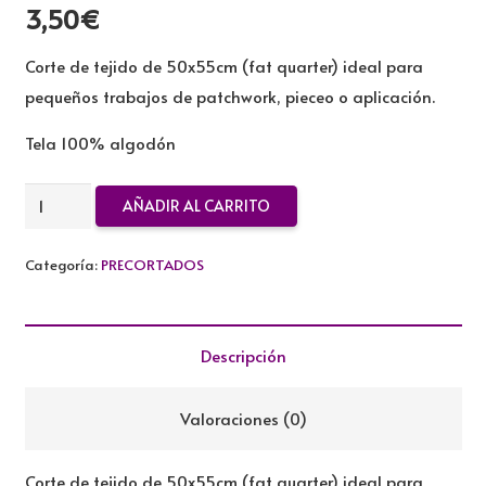
3,50
€
Corte de tejido de 50x55cm (fat quarter) ideal para
pequeños trabajos de patchwork, pieceo o aplicación.
Tela 100% algodón
FAT
AÑADIR AL CARRITO
QUARTER
50X55CM
Categoría:
PRECORTADOS
TILDA
cantidad
Descripción
Valoraciones (0)
Corte de tejido de 50x55cm (fat quarter) ideal para