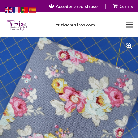
Acceder o registrase
|
Carrito
triziacreativa.com