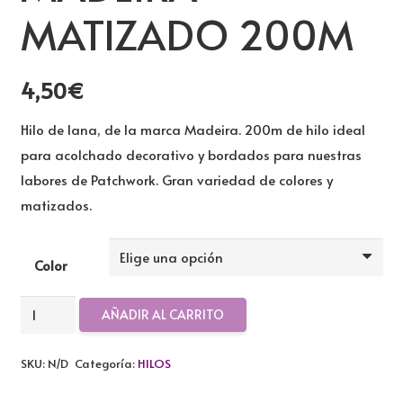
MATIZADO 200M
4,50
€
Hilo de lana, de la marca Madeira. 200m de hilo ideal
para acolchado decorativo y bordados para nuestras
labores de Patchwork. Gran variedad de colores y
matizados.
Color
HILO
AÑADIR AL CARRITO
DE
LANA
SKU:
N/D
Categoría:
HILOS
MADEIRA