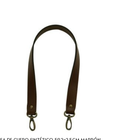
SA DE CUERO SINTÉTICO 59,2×2,5CM MARRÓN