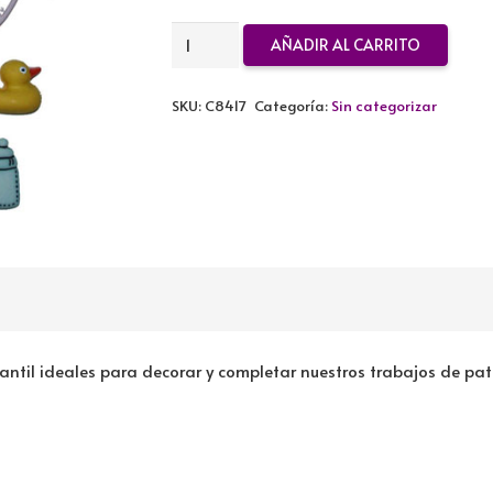
KIT
AÑADIR AL CARRITO
BOTONES
TINY
SKU:
C8417
Categoría:
Sin categorizar
BABY
cantidad
antil ideales para decorar y completar nuestros trabajos de pa