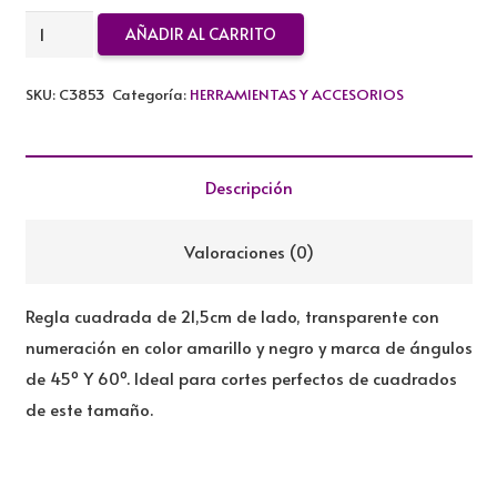
REGLA
AÑADIR AL CARRITO
CUADRADA
21,5CM
SKU:
C3853
Categoría:
HERRAMIENTAS Y ACCESORIOS
cantidad
Descripción
Valoraciones (0)
Regla cuadrada de 21,5cm de lado, transparente con
numeración en color amarillo y negro y marca de ángulos
de 45º Y 60º. Ideal para cortes perfectos de cuadrados
de este tamaño.