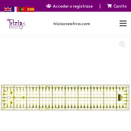
Acceder o registrase
|
Carrito
triziacreativa.com