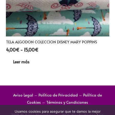
TELA ALGODON COLECCION DISNEY MARY POPPINS
Rango
4,00
€
-
15,00
€
de
Leer más
precios:
desde
4,00€
hasta
15,00€
Aviso Legal
–
Política de Privacidad
–
Política de
Cookies
–
Términos y Condiciones
Usamos cookies para asegurar que te damos la mejor
2021 © Trizia Mercería
Web diseñada por
App