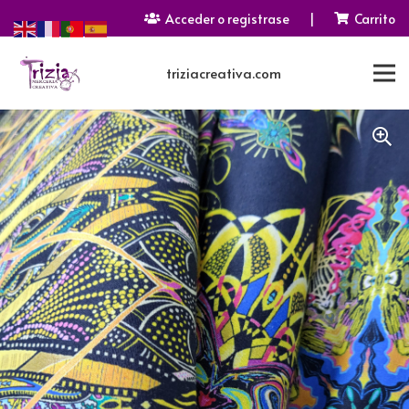
Acceder o registrase
|
Carrito
triziacreativa.com