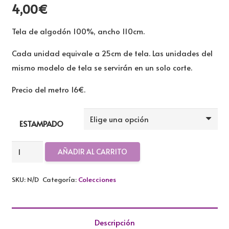
4,00
€
Tela de algodón 100%, ancho 110cm.
Cada unidad equivale a 25cm de tela. Las unidades del
mismo modelo de tela se servirán en un solo corte.
Precio del metro 16€.
ESTAMPADO
TELA
AÑADIR AL CARRITO
ALGODON
COLECCION
SKU:
N/D
Categoría:
Colecciones
DUETS
cantidad
Descripción