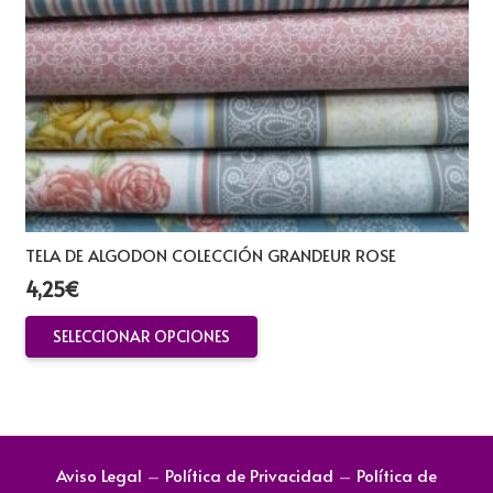
TELA DE ALGODON COLECCIÓN GRANDEUR ROSE
4,25
€
Este
SELECCIONAR OPCIONES
producto
tiene
múltiples
variantes.
Las
Aviso Legal
–
Política de Privacidad
–
Política de