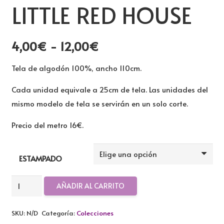
LITTLE RED HOUSE
Rango
4,00
€
-
12,00
€
de
Tela de algodón 100%, ancho 110cm.
precios:
desde
Cada unidad equivale a 25cm de tela. Las unidades del
4,00€
mismo modelo de tela se servirán en un solo corte.
hasta
Precio del metro 16€.
12,00€
ESTAMPADO
TELA
AÑADIR AL CARRITO
ALGODON
COLECCION
SKU:
N/D
Categoría:
Colecciones
THE