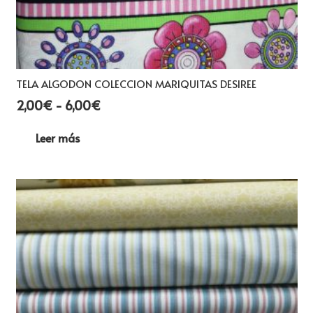
producto
TELA ALGODON COLECCION MARIQUITAS DESIREE
Rango
2,00
€
-
6,00
€
de
Leer más
precios:
desde
2,00€
hasta
6,00€