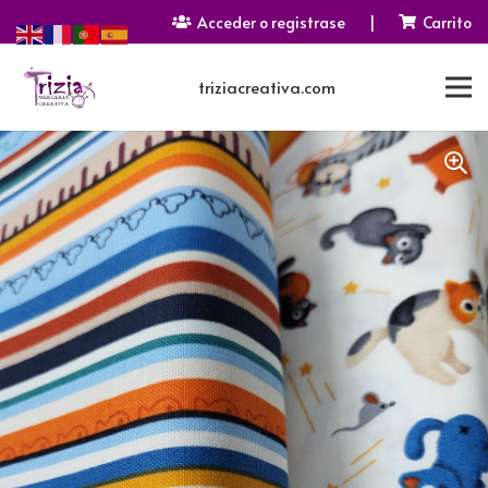
Acceder o registrase
|
Carrito
triziacreativa.com