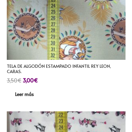
TELA DE ALGODÓN ESTAMPADO INFANTIL REY LEON,
CARAS.
El
El
3,50
€
3,00
€
precio
precio
Leer más
original
actual
era:
es:
3,50€.
3,00€.