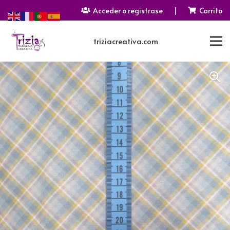
Acceder o registrase
|
Carrito
triziacreativa.com