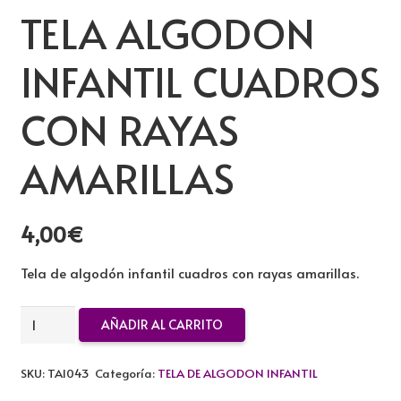
TELA ALGODON
INFANTIL CUADROS
CON RAYAS
AMARILLAS
4,00
€
Tela de algodón infantil cuadros con rayas amarillas.
TELA
AÑADIR AL CARRITO
ALGODON
INFANTIL
SKU:
TAI043
Categoría:
TELA DE ALGODON INFANTIL
CUADROS