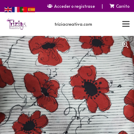
Acceder o registrase
|
Carrito
triziacreativa.com