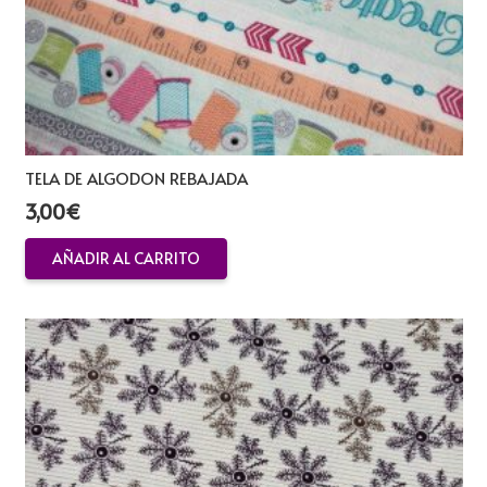
TELA DE ALGODON REBAJADA
3,00
€
AÑADIR AL CARRITO