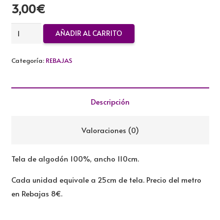
3,00
€
TELA
AÑADIR AL CARRITO
ALGODON
REBAJADA
Categoría:
REBAJAS
cantidad
Descripción
Valoraciones (0)
Tela de algodón 100%, ancho 110cm.
Cada unidad equivale a 25cm de tela. Precio del metro
en Rebajas 8€.