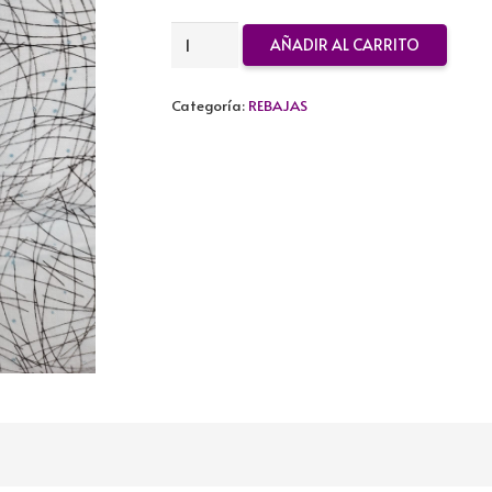
TELA
AÑADIR AL CARRITO
ALGODON
REBAJADA
Categoría:
REBAJAS
cantidad