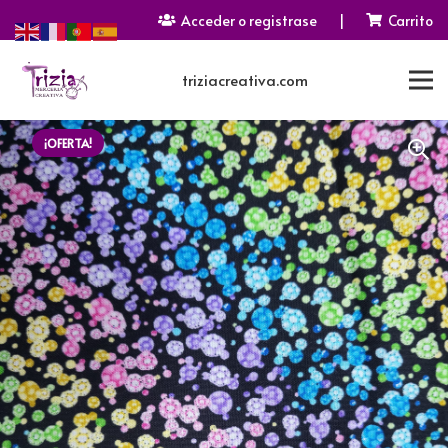
Acceder o registrase
|
Carrito
triziacreativa.com
¡OFERTA!