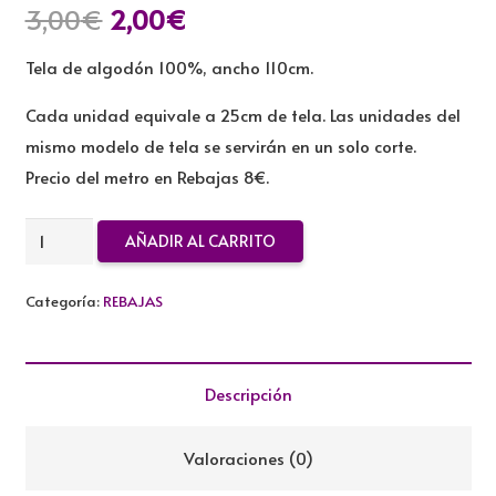
El
El
3,00
€
2,00
€
precio
precio
Tela de algodón 100%, ancho 110cm.
original
actual
era:
es:
Cada unidad equivale a 25cm de tela. Las unidades del
3,00€.
2,00€.
mismo modelo de tela se servirán en un solo corte.
Precio del metro en Rebajas 8€.
TELA
AÑADIR AL CARRITO
ALGODON
REBAJADA
Categoría:
REBAJAS
cantidad
Descripción
Valoraciones (0)