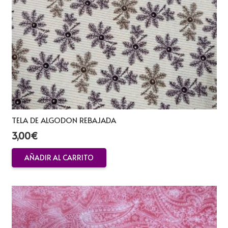
TELA DE ALGODON REBAJADA
3,00
€
AÑADIR AL CARRITO