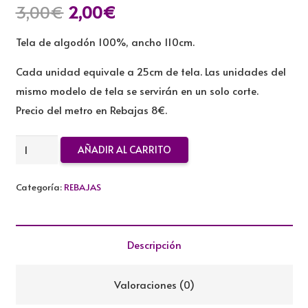
El
El
3,00
€
2,00
€
precio
precio
Tela de algodón 100%, ancho 110cm.
original
actual
era:
es:
Cada unidad equivale a 25cm de tela. Las unidades del
3,00€.
2,00€.
mismo modelo de tela se servirán en un solo corte.
Precio del metro en Rebajas 8€.
TELA
AÑADIR AL CARRITO
ALGODON
REBAJADA
Categoría:
REBAJAS
cantidad
Descripción
Valoraciones (0)