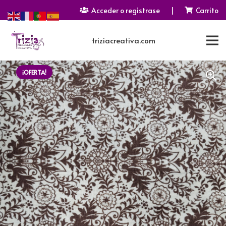
Acceder o registrase
|
Carrito
triziacreativa.com
¡OFERTA!