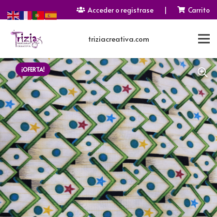
Acceder o registrase
|
Carrito
triziacreativa.com
¡OFERTA!