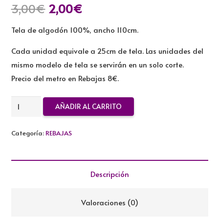
El
El
3,00
€
2,00
€
precio
precio
Tela de algodón 100%, ancho 110cm.
original
actual
era:
es:
Cada unidad equivale a 25cm de tela. Las unidades del
3,00€.
2,00€.
mismo modelo de tela se servirán en un solo corte.
Precio del metro en Rebajas 8€.
TELA
AÑADIR AL CARRITO
ALGODON
REBAJADA
Categoría:
REBAJAS
cantidad
Descripción
Valoraciones (0)