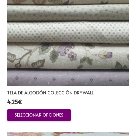
TELA DE ALGODÓN COLECCIÓN DRYWALL
4,25
€
Este
SELECCIONAR OPCIONES
producto
tiene
múltiples