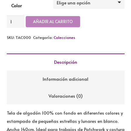
Color
Tela
AÑADIR AL CARRITO
de
algodón
SKU:
TAC000
Categoría:
Colecciones
colección
estrellas
y
Descripción
lunares
cantidad
Información adicional
Valoraciones (0)
Tela de algodón 100% con fondo en diferentes colores y
estampado de pequeñas estrellas y lunares en blanco.
Ancho 140cm. Ideal para trabajos de Patchwork y costura