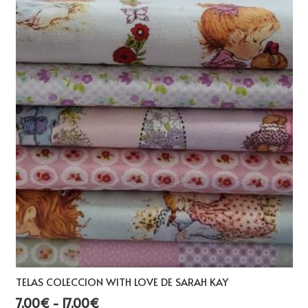
variantes.
Las
opciones
se
pueden
elegir
en
la
página
de
producto
TELAS COLECCION WITH LOVE DE SARAH KAY
Rango
7,00
€
-
17,00
€