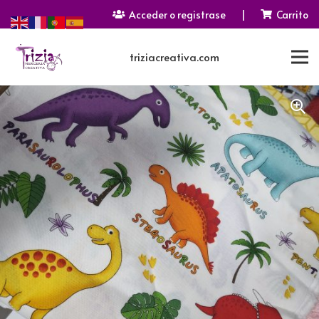
Acceder o registrase
|
Carrito
triziacreativa.com