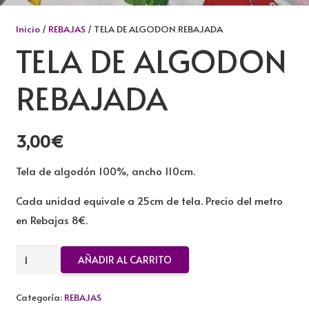
Inicio
/
REBAJAS
/ TELA DE ALGODON REBAJADA
TELA DE ALGODON
REBAJADA
3,00
€
Tela de algodón 100%, ancho 110cm.
Cada unidad equivale a 25cm de tela. Precio del metro
en Rebajas 8€.
TELA
AÑADIR AL CARRITO
DE
ALGODON
Categoría:
REBAJAS