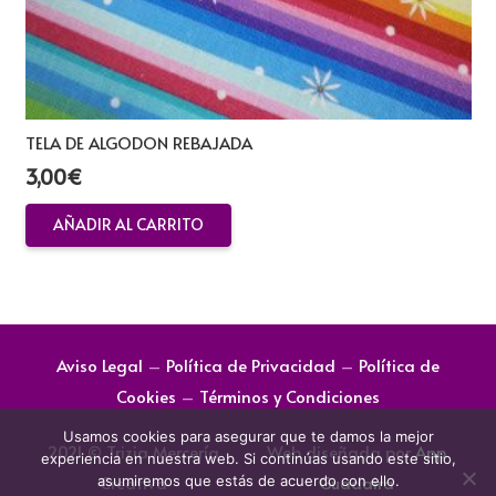
TELA DE ALGODON REBAJADA
3,00
€
AÑADIR AL CARRITO
Aviso Legal
–
Política de Privacidad
–
Política de
Cookies
–
Términos y Condiciones
Usamos cookies para asegurar que te damos la mejor
2021 © Trizia Mercería
Web diseñada por
App
experiencia en nuestra web. Si continúas usando este sitio,
Creativa
Guadaira
asumiremos que estás de acuerdo con ello.