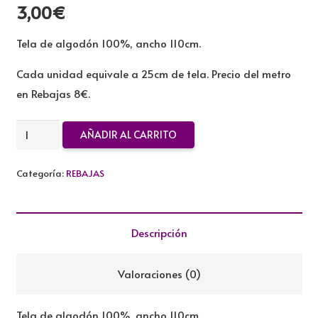
3,00
€
Tela de algodón 100%, ancho 110cm.
Cada unidad equivale a 25cm de tela. Precio del metro
en Rebajas 8€.
TELA
AÑADIR AL CARRITO
DE
ALGODON
Categoría:
REBAJAS
REBAJADA
cantidad
Descripción
Valoraciones (0)
Tela de algodón 100%, ancho 110cm.