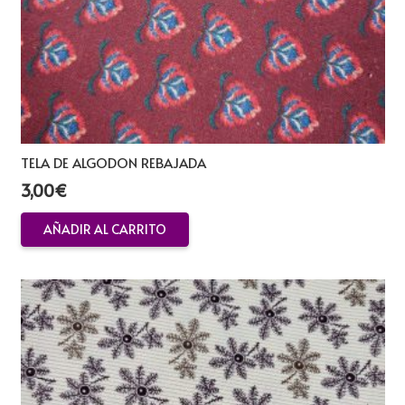
TELA DE ALGODON REBAJADA
3,00
€
AÑADIR AL CARRITO