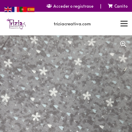
Acceder o registrase
|
Carrito
triziacreativa.com