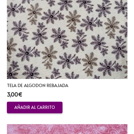
TELA DE ALGODON REBAJADA
3,00
€
AÑADIR AL CARRITO