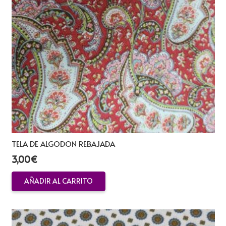
TELA DE ALGODON REBAJADA
3,00
€
AÑADIR AL CARRITO