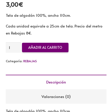
3,00
€
Tela de algodón 100%, ancho 110cm.
Cada unidad equivale a 25cm de tela. Precio del metro
en Rebajas 8€.
TELA
AÑADIR AL CARRITO
DE
ALGODON
Categoría:
REBAJAS
REBAJADA
cantidad
Descripción
Valoraciones (0)
Tela de algodón 100%, ancho 110cm.