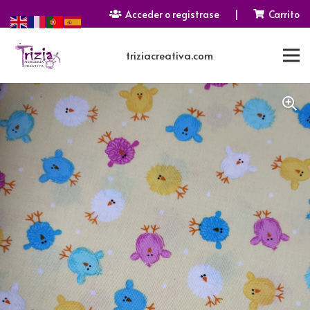
Acceder o registrase
|
Carrito
triziacreativa.com