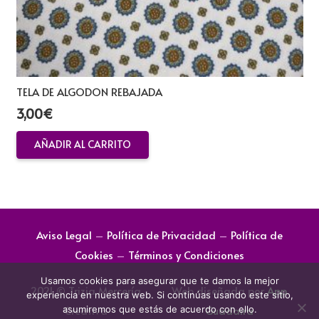
TELA DE ALGODON REBAJADA
3,00
€
AÑADIR AL CARRITO
Aviso Legal
–
Política de Privacidad
–
Política de
Cookies
–
Términos y Condiciones
Usamos cookies para asegurar que te damos la mejor
2021 © Trizia Mercería
Web diseñada por
App
experiencia en nuestra web. Si continúas usando este sitio,
Creativa
Guadaira
asumiremos que estás de acuerdo con ello.