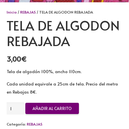
Inicio
/
REBAJAS
/ TELA DE ALGODON REBAJADA
TELA DE ALGODON
REBAJADA
3,00
€
Tela de algodón 100%, ancho 110cm.
Cada unidad equivale a 25cm de tela. Precio del metro
en Rebajas 8€.
TELA
AÑADIR AL CARRITO
DE
ALGODON
Categoría:
REBAJAS