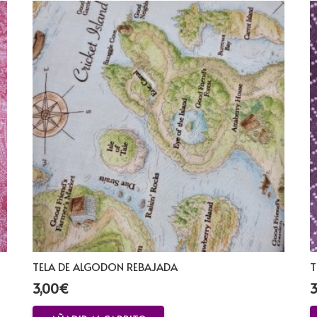
TELA DE ALGODON REBAJADA
T
3,00
€
3