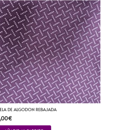
ELA DE ALGODON REBAJADA
,00
€