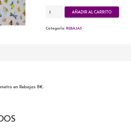
TELA
AÑADIR AL CARRITO
DE
ALGODON
Categoría:
REBAJAS
REBAJADA
cantidad
 metro en Rebajas 8€.
DOS