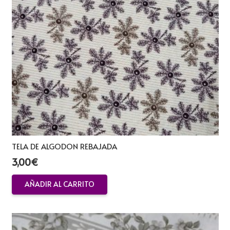
TELA DE ALGODON REBAJADA
3,00
€
AÑADIR AL CARRITO