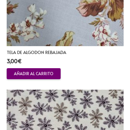
TELA DE ALGODON REBAJADA
3,00
€
AÑADIR AL CARRITO