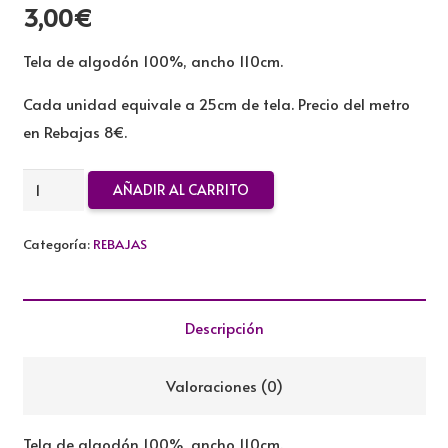
3,00
€
Tela de algodón 100%, ancho 110cm.
Cada unidad equivale a 25cm de tela. Precio del metro
en Rebajas 8€.
TELA
AÑADIR AL CARRITO
DE
ALGODON
Categoría:
REBAJAS
REBAJADA
cantidad
Descripción
Valoraciones (0)
Tela de algodón 100%, ancho 110cm.