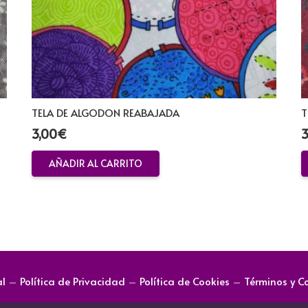
TELA DE ALGODON REABAJADA
T
3,00
€
3
AÑADIR AL CARRITO
al
–
Política de Privacidad
–
Política de Cookies
–
Términos y C