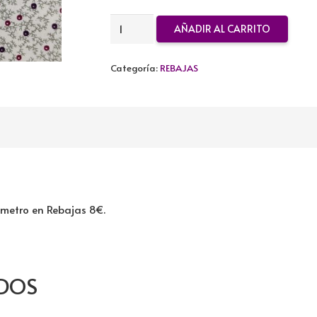
TELA
AÑADIR AL CARRITO
DE
ALGODON
Categoría:
REBAJAS
REBAJADA
cantidad
 metro en Rebajas 8€.
DOS