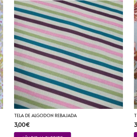
TELA DE ALGODON REBAJADA
T
3,00
€
3