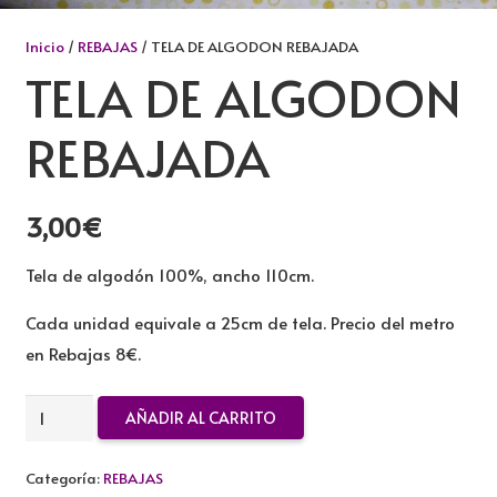
Inicio
/
REBAJAS
/ TELA DE ALGODON REBAJADA
TELA DE ALGODON
REBAJADA
3,00
€
Tela de algodón 100%, ancho 110cm.
Cada unidad equivale a 25cm de tela. Precio del metro
en Rebajas 8€.
TELA
AÑADIR AL CARRITO
DE
ALGODON
Categoría:
REBAJAS