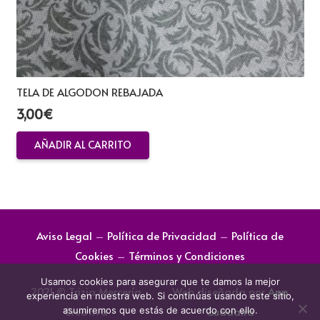
TELA DE ALGODON REBAJADA
3,00
€
AÑADIR AL CARRITO
Aviso Legal
–
Política de Privacidad
–
Política de
Cookies
–
Términos y Condiciones
Usamos cookies para asegurar que te damos la mejor
2021 © Trizia Mercería
Web diseñada por
App
experiencia en nuestra web. Si continúas usando este sitio,
Creativa
Guadaira
asumiremos que estás de acuerdo con ello.