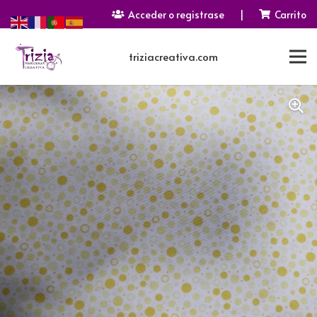
Acceder o registrase
|
Carrito
triziacreativa.com