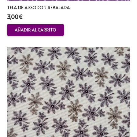
TELA DE ALGODON REBAJADA
3,00
€
AÑADIR AL CARRITO