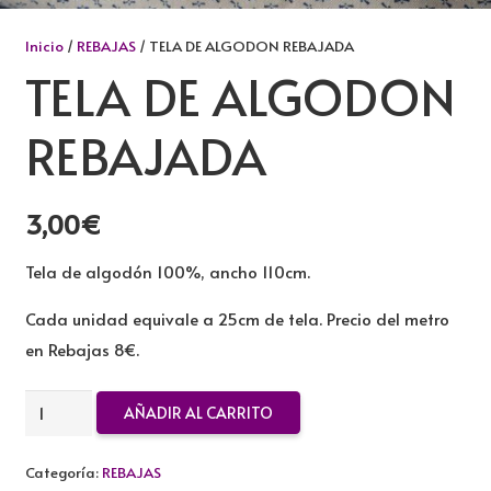
Inicio
/
REBAJAS
/ TELA DE ALGODON REBAJADA
TELA DE ALGODON
REBAJADA
3,00
€
Tela de algodón 100%, ancho 110cm.
Cada unidad equivale a 25cm de tela. Precio del metro
en Rebajas 8€.
TELA
AÑADIR AL CARRITO
DE
ALGODON
Categoría:
REBAJAS