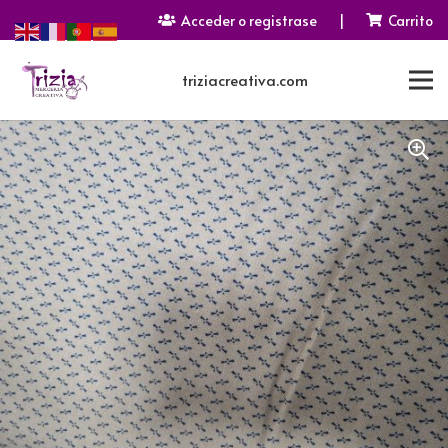
Acceder o registrase
|
Carrito
triziacreativa.com