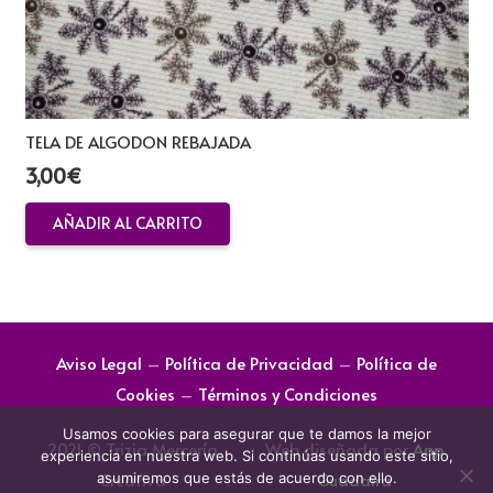
TELA DE ALGODON REBAJADA
3,00
€
AÑADIR AL CARRITO
Aviso Legal
–
Política de Privacidad
–
Política de
Cookies
–
Términos y Condiciones
Usamos cookies para asegurar que te damos la mejor
2021 © Trizia Mercería
Web diseñada por
App
experiencia en nuestra web. Si continúas usando este sitio,
Creativa
Guadaira
asumiremos que estás de acuerdo con ello.