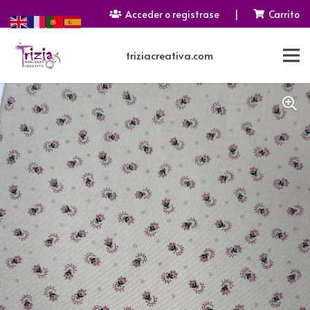
Acceder o registrase
|
Carrito
triziacreativa.com