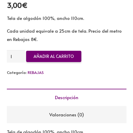
3,00
€
Tela de algodón 100%, ancho 110cm.
Cada unidad equivale a 25cm de tela. Precio del metro
en Rebajas 8€.
TELA
AÑADIR AL CARRITO
DE
ALGODON
Categoría:
REBAJAS
REBAJADA
cantidad
Descripción
Valoraciones (0)
Tela de algodón 100%, ancho 110cm.