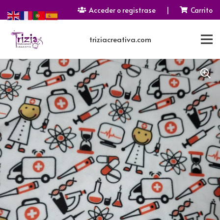
Acceder o registrase
|
Carrito
triziacreativa.com