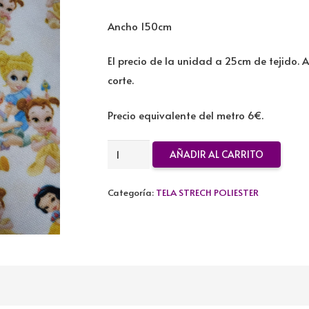
Ancho 150cm
El precio de la unidad a 25cm de tejido. 
corte.
Precio equivalente del metro 6€.
TELA
AÑADIR AL CARRITO
STRECH
POLIESTER
Categoría:
TELA STRECH POLIESTER
MINI
PRINCESAS
cantidad