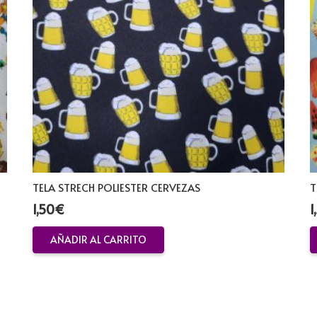
TELA STRECH POLIESTER CERVEZAS
T
1,50
€
1
AÑADIR AL CARRITO