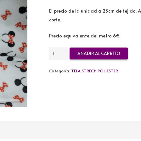
El precio de la unidad a 25cm de tejido. 
corte.
Precio equivalente del metro 6€.
TELA
AÑADIR AL CARRITO
STRECH
POLIESTER
Categoría:
TELA STRECH POLIESTER
MINNIE
cantidad