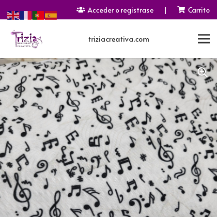
Acceder o registrase
|
Carrito
triziacreativa.com