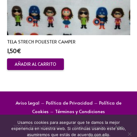
TELA STRECH POLIESTER CAMPER
1,50
€
AÑADIR AL CARRITO
Aviso Legal
–
Política de Privacidad
–
Política de
Cookies
–
Términos y Condiciones
Usamos cookies para asegurar que te damos la mejor
2021 © Trizia Mercería
Web diseñada por
App
experiencia en nuestra web. Si continúas usando este sitio,
Creativa
Guadaira
asumiremos que estás de acuerdo con ello.