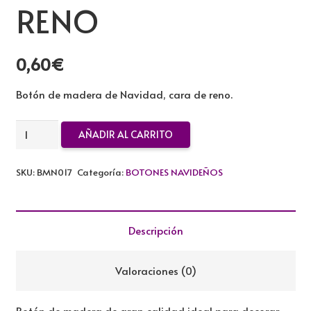
RENO
0,60
€
Botón de madera de Navidad, cara de reno.
BOTON
AÑADIR AL CARRITO
DE
MADERA
SKU:
BMN017
Categoría:
BOTONES NAVIDEÑOS
CARA
DE
RENO
Descripción
cantidad
Valoraciones (0)
Botón de madera de gran calidad ideal para decorar