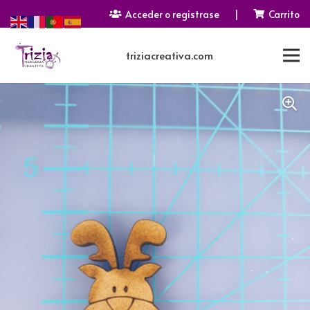
Acceder o registrase
|
Carrito
triziacreativa.com