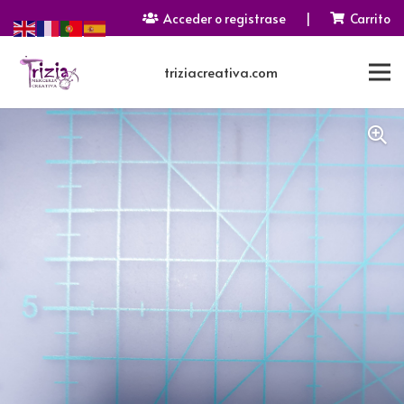
Acceder o registrase
|
Carrito
triziacreativa.com