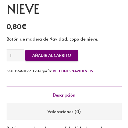
NIEVE
0,80
€
Botón de madera de Navidad, copo de nieve.
BOTON
AÑADIR AL CARRITO
DE
MADERA
SKU:
BMN029
Categoría:
BOTONES NAVIDEÑOS
COPO
DE
NIEVE
Descripción
cantidad
Valoraciones (0)
Botón de madera de gran calidad ideal para decorar