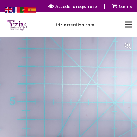
Acceder o registrase
|
Carrito
triziacreativa.com