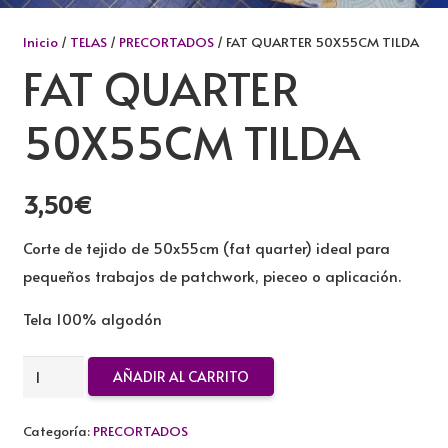
Inicio
/
TELAS
/
PRECORTADOS
/ FAT QUARTER 50X55CM TILDA
FAT QUARTER
50X55CM TILDA
3,50
€
Corte de tejido de 50x55cm (fat quarter) ideal para
pequeños trabajos de patchwork, pieceo o aplicación.
Tela 100% algodón
FAT
AÑADIR AL CARRITO
QUARTER
50X55CM
Categoría:
PRECORTADOS