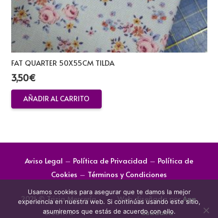
FAT QUARTER 50X55CM TILDA
3,50
€
AÑADIR AL CARRITO
Aviso Legal
–
Política de Privacidad
–
Política de
Cookies
–
Términos y Condiciones
Usamos cookies para asegurar que te damos la mejor
2021 © Trizia Mercería
Web diseñada por
App
experiencia en nuestra web. Si continúas usando este sitio,
Creativa
Guadaira
asumiremos que estás de acuerdo con ello.