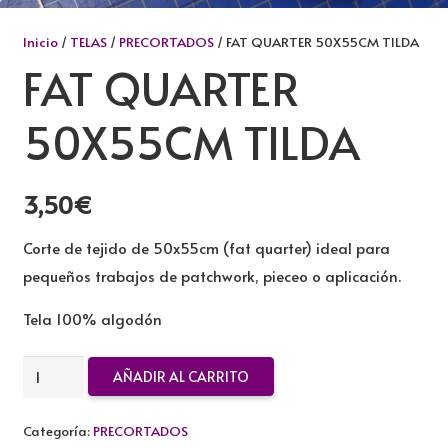
Inicio
/
TELAS
/
PRECORTADOS
/ FAT QUARTER 50X55CM TILDA
FAT QUARTER
50X55CM TILDA
3,50
€
Corte de tejido de 50x55cm (fat quarter) ideal para
pequeños trabajos de patchwork, pieceo o aplicación.
Tela 100% algodón
FAT
AÑADIR AL CARRITO
QUARTER
50X55CM
Categoría:
PRECORTADOS