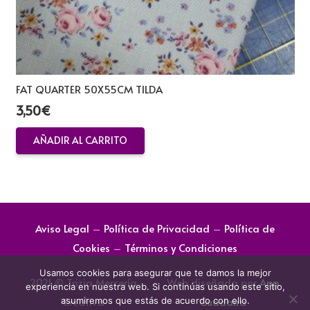
FAT QUARTER 50X55CM TILDA
3,50
€
AÑADIR AL CARRITO
Aviso Legal
–
Política de Privacidad
–
Política de
Cookies
–
Términos y Condiciones
Usamos cookies para asegurar que te damos la mejor
2021 © Trizia Mercería
Web diseñada por
App
experiencia en nuestra web. Si continúas usando este sitio,
Creativa
Guadaira
asumiremos que estás de acuerdo con ello.